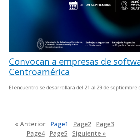
Convocan a empresas de softwar
Centroamérica
El encuentro se desarrollará del 21 al 29 de septiembre 
« Anterior
Page
1
Page
2
Page
3
Page
4
Page
5
Siguiente »