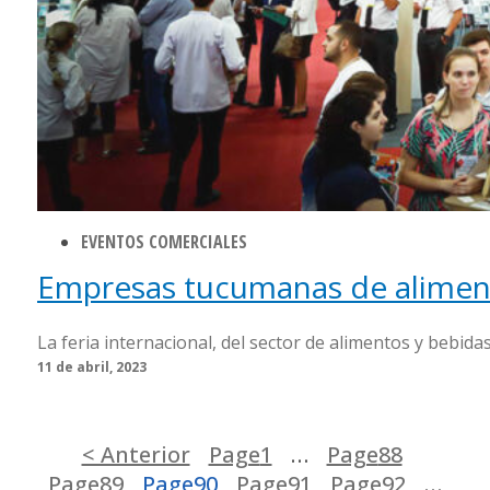
EVENTOS COMERCIALES
Empresas tucumanas de alimen
La feria internacional, del sector de alimentos y bebidas
11 de abril, 2023
< Anterior
Page
1
…
Page
88
Page
89
Page
90
Page
91
Page
92
…